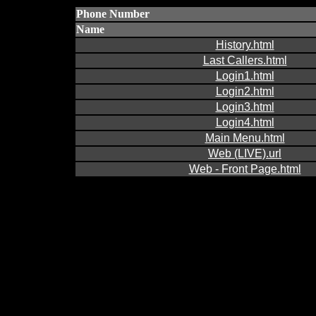
Phone Number
Name
History.html
Last Callers.html
Login1.html
Login2.html
Login3.html
Login4.html
Main Menu.html
Web (LIVE).url
Web - Front Page.html