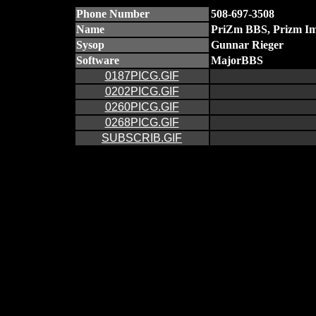
Phone Number
508-697-3508
Name
PriZm BBS, Prizm Im
Sysop
Gunnar Rieger
Software
MajorBBS
0187PICG.GIF
0202PICG.GIF
0260PICG.GIF
0268PICG.GIF
SUBSCRIB.GIF